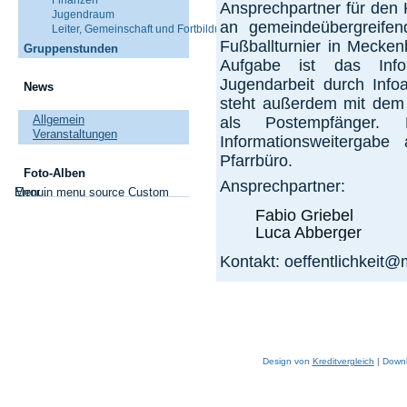
Finanzen
Ansprechpartner für den 
Jugendraum
an gemeindeübergreifen
Leiter, Gemeinschaft und Fortbildung
Fußballturnier in Mecken
Gruppenstunden
Aufgabe ist das Inf
Jugendarbeit durch Info
News
steht außerdem mit dem 
Allgemein
als Postempfänger.
Veranstaltungen
Informationsweitergab
Pfarrbüro.
Foto-Alben
Ansprechpartner:
Error in menu source Custom Menu.
Fabio Griebel
Luca Abberger
Kontakt: oeffentlichkeit@
Design von
Kreditvergleich
| Down